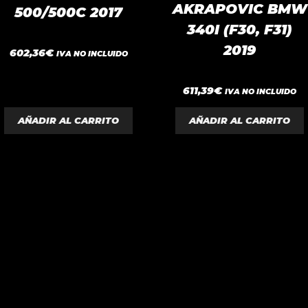
AKRAPOVIC BMW
500/500C 2017
340I (F30, F31)
2019
0
602,36
€
IVA NO INCLUIDO
d
e
5
0
611,39
€
IVA NO INCLUIDO
d
e
5
AÑADIR AL CARRITO
AÑADIR AL CARRITO