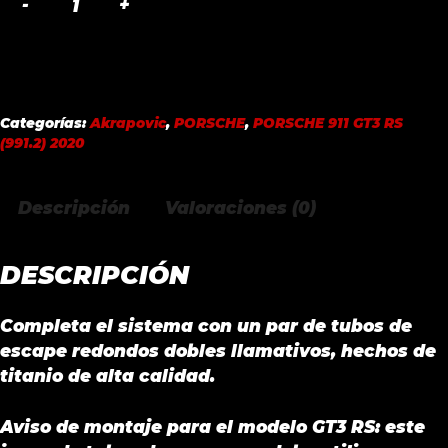
TAIL
PIPE
SET
TITANIUM
PORSCHE
Categorías:
Akrapovic
,
PORSCHE
,
PORSCHE 911 GT3 RS
911
(991.2) 2020
GT3
RS
Descripción
Valoraciones (0)
(991.2)
2020
cantidad
DESCRIPCIÓN
Completa el sistema con un par de tubos de
escape redondos dobles llamativos, hechos de
titanio de alta calidad.
Aviso de montaje para el modelo GT3 RS: este