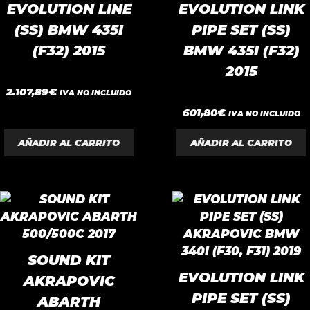
EVOLUTION LINE
EVOLUTION LINK
(SS) BMW 435I
PIPE SET (SS)
(F32) 2015
BMW 435I (F32)
2015
0
2.107,89
€
IVA NO INCLUIDO
d
e
0
601,80
€
IVA NO INCLUIDO
5
d
e
5
AÑADIR AL CARRITO
AÑADIR AL CARRITO
SOUND KIT
EVOLUTION LINK
AKRAPOVIC
PIPE SET (SS)
ABARTH