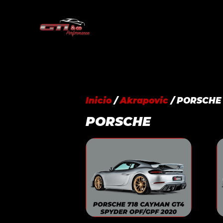
Saltar
al
contenido
Inicio
/
Akrapovic
/ PORSCHE
PORSCHE