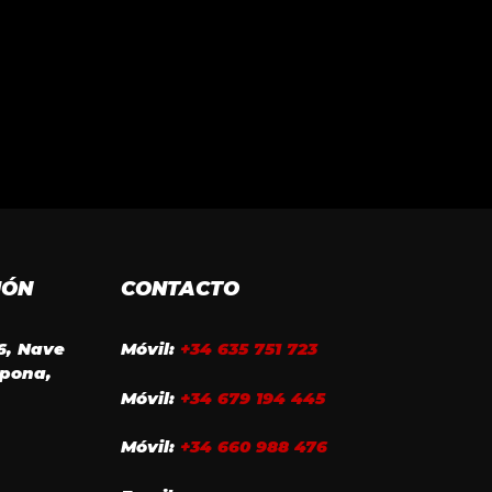
IÓN
CONTACTO
16, Nave
Móvil:
+34 635 751 723
epona,
Móvil:
+34 679 194 445
Móvil:
+34 660 988 476