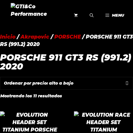
Saltar
al
MENU
contenido
Inicio
/
Akrapovic
/
PORSCHE
/ PORSCHE 911 GT3
RS (991.2) 2020
PORSCHE 911 GT3 RS (991.2)
2020
Ordenado
Mostrando los 11 resultados
por
precio:
alto
a
bajo