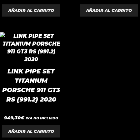
e
e
5
5
AÑADIR AL CARRITO
AÑADIR AL CARRITO
LINK PIPE SET
TITANIUM
PORSCHE 911 GT3
RS (991.2) 2020
0
949,30
€
IVA NO INCLUIDO
d
e
5
AÑADIR AL CARRITO