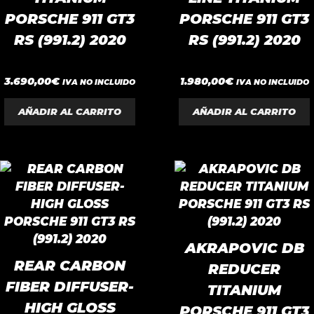
PORSCHE 911 GT3
PORSCHE 911 GT3
RS (991.2) 2020
RS (991.2) 2020
0
0
3.690,00
€
1.980,00
€
IVA NO INCLUIDO
IVA NO INCLUIDO
d
d
e
e
5
5
AÑADIR AL CARRITO
AÑADIR AL CARRITO
AKRAPOVIC DB
REAR CARBON
REDUCER
FIBER DIFFUSER-
TITANIUM
HIGH GLOSS
PORSCHE 911 GT3