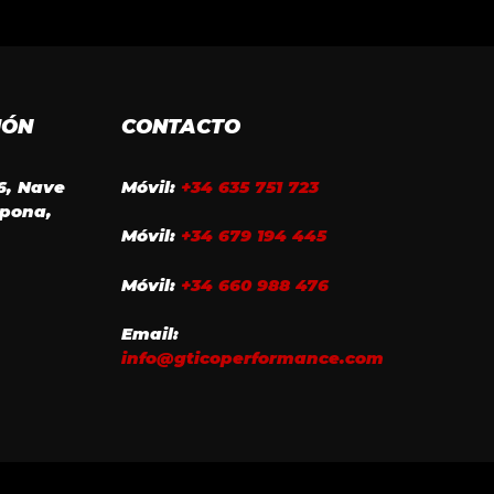
IÓN
CONTACTO
16, Nave
Móvil:
+34 635 751 723
epona,
Móvil:
+34 679 194 445
Móvil:
+34 660 988 476
Email:
info@gticoperformance.com