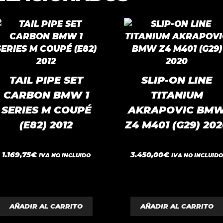
TAIL PIPE SET
SLIP-ON LINE
CARBON BMW 1
TITANIUM
SERIES M COUPÉ
AKRAPOVIC BM
(E82) 2012
Z4 M401 (G29) 20
0
0
1.169,75
€
3.450,00
€
IVA NO INCLUIDO
IVA NO INCLUID
d
d
e
e
5
5
AÑADIR AL CARRITO
AÑADIR AL CARRITO