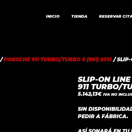
INICIO
TIENDA
RESERVAR CIT
/
PORSCHE 911 TURBO/TURBO S (991) 2015
/ SLIP
SLIP-ON LIN
911 TURBO/TU
5.142,13
€
IVA NO INCLU
SIN DISPONIBILID
PEDIR A FÁBRICA.
ASÍ SONARÁ EN TU