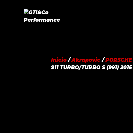
Saltar
al
contenido
Inicio
/
Akrapovic
/
PORSCHE
911 TURBO/TURBO S (991) 2015