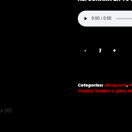
SLIP-
ON
LINE
TITANIUM
PORSCHE
Categorías:
Akrapovic
,
911
TURBO/TURBO S (991) 20
TURBO/TURBO
S
s (0)
(991)
2015
cantidad