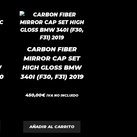
CARBON FIBER
MIRROR CAP SET
W
HIGH GLOSS BMW
20
340I (F30, F31) 2019
0
450,00
€
O
IVA NO INCLUIDO
d
e
5
AÑADIR AL CARRITO