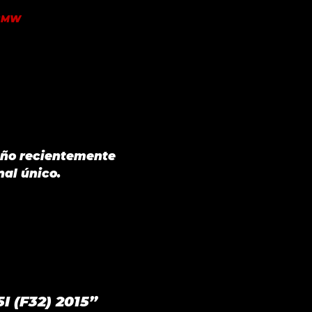
BMW
eño recientemente
nal único.
I (F32) 2015”