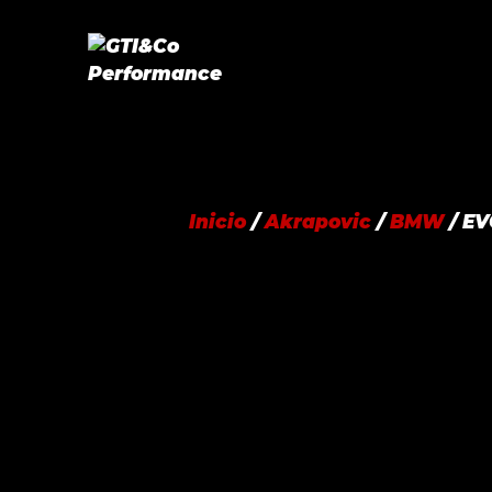
Saltar
al
contenido
Inicio
/
Akrapovic
/
BMW
/ EV