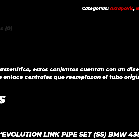
(SS)
Categorías:
Akrapovic
,
BMW
435I
s (0)
(F32)
2015
cantidad
ustenítico, estos conjuntos cuentan con un dis
e enlace centrales que reemplazan el tubo origi
S
r “EVOLUTION LINK PIPE SET (SS) BMW 435