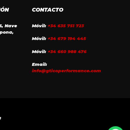
IÓN
CONTACTO
16, Nave
Móvil:
+34 635 751 723
epona,
Móvil:
+34 679 194 445
Móvil:
+34 660 988 476
Email:
info@gticoperformance.com
R