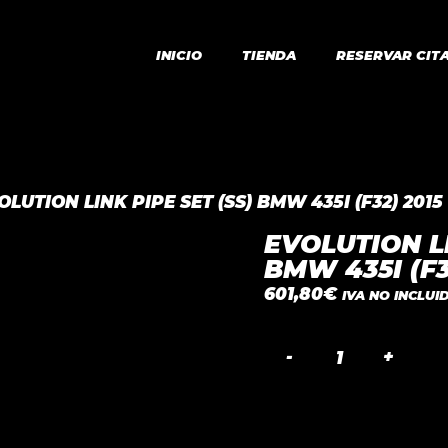
INICIO
TIENDA
RESERVAR CIT
OLUTION LINK PIPE SET (SS) BMW 435I (F32) 2015
EVOLUTION LI
BMW 435I (F3
601,80
€
IVA NO INCLUI
EVOLUTION
LINK
PIPE
SET