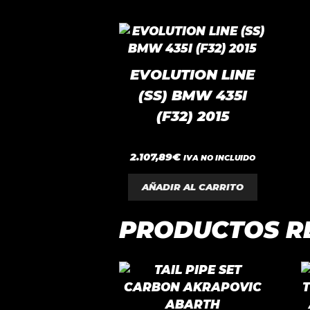
EVOLUTION LINE
(SS) BMW 435I
(F32) 2015
0
2.107,89
€
IVA NO INCLUIDO
d
e
5
AÑADIR AL CARRITO
PRODUCTOS R