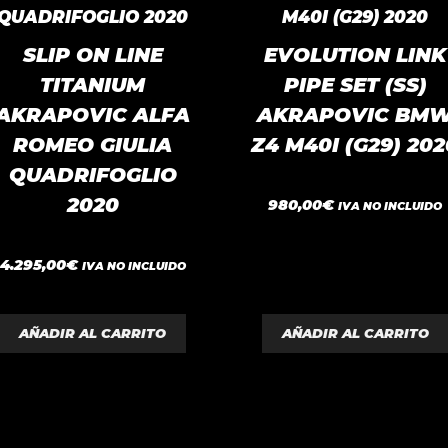
SLIP ON LINE
EVOLUTION LINK
TITANIUM
PIPE SET (SS)
AKRAPOVIC ALFA
AKRAPOVIC BM
ROMEO GIULIA
Z4 M40I (G29) 202
QUADRIFOGLIO
0
2020
980,00
€
IVA NO INCLUIDO
d
e
5
0
4.295,00
€
IVA NO INCLUIDO
d
e
5
AÑADIR AL CARRITO
AÑADIR AL CARRITO