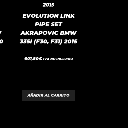
EVOLUTION LINK
PIPE SET
W
AKRAPOVIC BMW
0
335I (F30, F31) 2015
0
601,80
€
IVA NO INCLUIDO
d
e
5
AÑADIR AL CARRITO