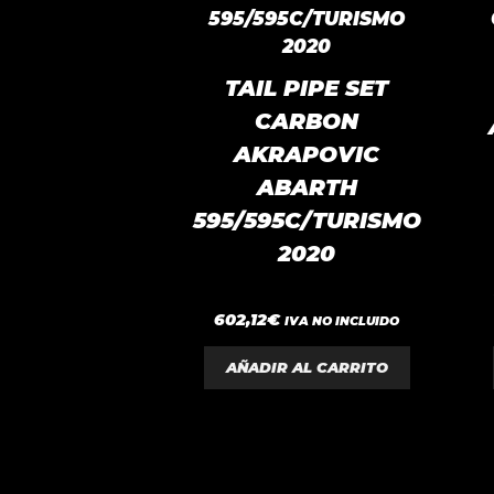
TAIL PIPE SET
CARBON
AKRAPOVIC
ABARTH
595/595C/TURISMO
2020
0
602,12
€
IVA NO INCLUIDO
d
e
5
AÑADIR AL CARRITO