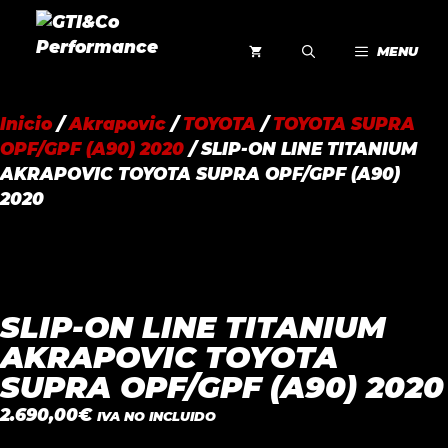
Saltar
al
MENU
contenido
Inicio
/
Akrapovic
/
TOYOTA
/
TOYOTA SUPRA
OPF/GPF (A90) 2020
/ SLIP-ON LINE TITANIUM
AKRAPOVIC TOYOTA SUPRA OPF/GPF (A90)
2020
SLIP-ON LINE TITANIUM
AKRAPOVIC TOYOTA
SUPRA OPF/GPF (A90) 2020
2.690,00
€
IVA NO INCLUIDO