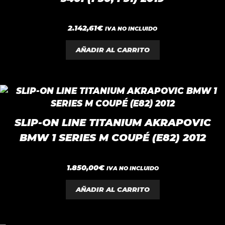
0
2.142,61
€
IVA NO INCLUIDO
d
e
5
AÑADIR AL CARRITO
SLIP-ON LINE TITANIUM AKRAPOVIC
BMW 1 SERIES M COUPÉ (E82) 2012
0
1.850,00
€
IVA NO INCLUIDO
d
e
5
AÑADIR AL CARRITO