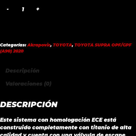
SLIP-
ON
LINE
TITANIUM
AKRAPOVIC
Categorías:
Akrapovic
,
TOYOTA
,
TOYOTA SUPRA OPF/GPF
TOYOTA
(A90) 2020
SUPRA
OPF/GPF
Descripción
(A90)
2020
Valoraciones (0)
cantidad
DESCRIPCIÓN
Este sistema con homologación ECE está
construido completamente con titanio de alta
calidad y cuenta con una válvula de escape