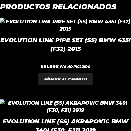
PRODUCTOS RELACIONADOS
EVOLUTION LINK PIPE SET (SS) BMW 435I
(F32) 2015
0
601,80
€
IVA NO INCLUIDO
d
e
5
AÑADIR AL CARRITO
EVOLUTION LINE (SS) AKRAPOVIC BMW
340I (F30, F31) 2019