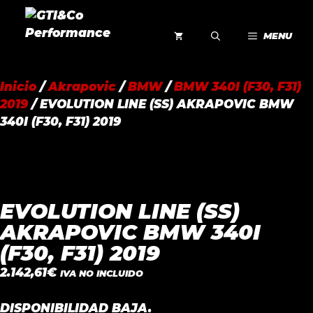
Saltar
al
MENU
contenido
Inicio
/
Akrapovic
/
BMW
/
BMW 340I (F30, F31)
2019
/ EVOLUTION LINE (SS) AKRAPOVIC BMW
340I (F30, F31) 2019
EVOLUTION LINE (SS)
AKRAPOVIC BMW 340I
(F30, F31) 2019
2.142,61
€
IVA NO INCLUIDO
DISPONIBILIDAD BAJA.