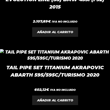
2015
0
2.107,89
€
IVA NO INCLUIDO
d
e
5
AÑADIR AL CARRITO
TAIL PIPE SET TITANIUM AKRAPOVIC
ABARTH 595/595C/TURISMO 2020
0
602,12
€
IVA NO INCLUIDO
d
e
5
AÑADIR AL CARRITO