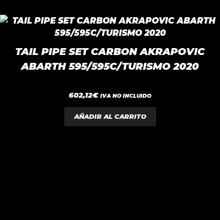
TAIL PIPE SET CARBON AKRAPOVIC
ABARTH 595/595C/TURISMO 2020
0
602,12
€
IVA NO INCLUIDO
d
e
5
AÑADIR AL CARRITO