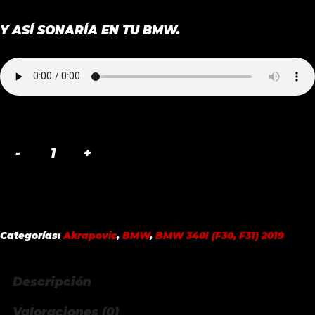
Y ASÍ SONARÍA EN TU BMW.
EVOLUTION
LINE
(SS)
AKRAPOVIC
BMW
Categorías:
Akrapovic
,
BMW
,
BMW 340I (F30, F31) 2019
340I
(F30,
Descripción
F31)
2019
Valoraciones (0)