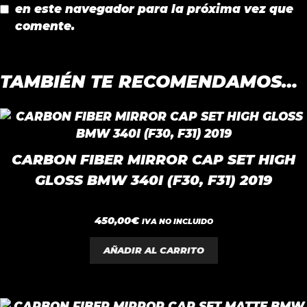
en este navegador para la próxima vez que
comente.
TAMBIÉN TE RECOMENDAMOS…
CARBON FIBER MIRROR CAP SET HIGH
GLOSS BMW 340I (F30, F31) 2019
0
450,00
€
IVA NO INCLUIDO
d
e
5
AÑADIR AL CARRITO