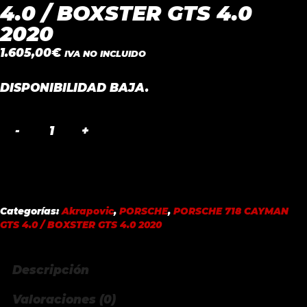
4.0 / BOXSTER GTS 4.0
2020
1.605,00
€
IVA NO INCLUIDO
DISPONIBILIDAD BAJA.
REAR
CARBON
FIBER
DIFFUSER-
HIGH
Categorías:
Akrapovic
,
PORSCHE
,
PORSCHE 718 CAYMAN
GLOSS
GTS 4.0 / BOXSTER GTS 4.0 2020
PORSCHE
718
Descripción
CAYMAN
GTS
Valoraciones (0)