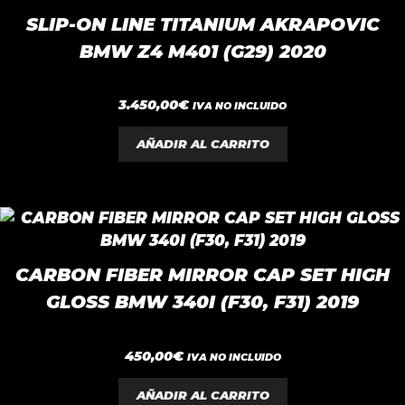
SLIP-ON LINE TITANIUM AKRAPOVIC
BMW Z4 M401 (G29) 2020
0
3.450,00
€
IVA NO INCLUIDO
d
e
5
AÑADIR AL CARRITO
CARBON FIBER MIRROR CAP SET HIGH
GLOSS BMW 340I (F30, F31) 2019
0
450,00
€
IVA NO INCLUIDO
d
e
5
AÑADIR AL CARRITO