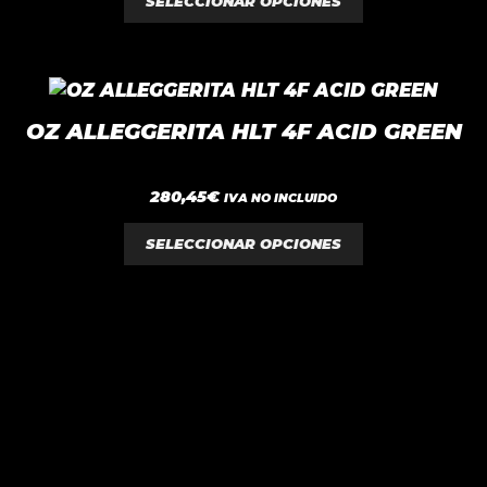
SELECCIONAR OPCIONES
opciones
se
pueden
Este
elegir
producto
en
OZ ALLEGGERITA HLT 4F ACID GREEN
tiene
la
múltiples
página
0
280,45
€
variantes.
de
IVA NO INCLUIDO
d
e
Las
producto
5
SELECCIONAR OPCIONES
opciones
se
pueden
elegir
en
la
página
de
producto