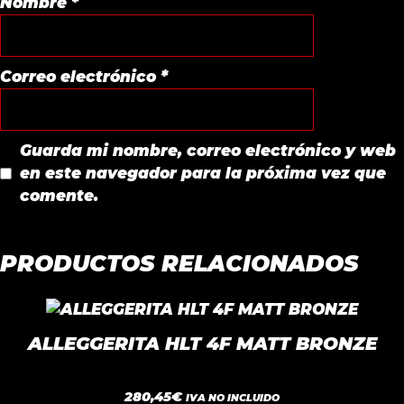
Nombre
*
Correo electrónico
*
Guarda mi nombre, correo electrónico y web
en este navegador para la próxima vez que
comente.
PRODUCTOS RELACIONADOS
Este
producto
ALLEGGERITA HLT 4F MATT BRONZE
tiene
múltiples
0
280,45
€
variantes.
IVA NO INCLUIDO
d