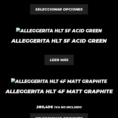
e
Las
5
SELECCIONAR OPCIONES
opciones
se
pueden
elegir
en
ALLEGGERITA HLT 5F ACID GREEN
la
página
0
de
d
LEER MÁS
e
producto
5
Este
producto
ALLEGGERITA HLT 4F MATT GRAPHITE
tiene
múltiples
0
280,45
€
variantes.
IVA NO INCLUIDO
d
e
Las
5