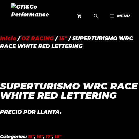
Saltar
al
MENU
contenido
Inicio
/
OZ RACING
/
15"
/ SUPERTURISMO WRC
RACE WHITE RED LETTERING
SUPERTURISMO WRC RACE
WHITE RED LETTERING
PRECIO POR LLANTA.
Categorías:
15"
,
16"
,
17"
,
18"