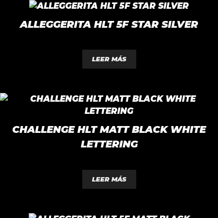
elegir
en
ALLEGGERITA HLT 5F STAR SILVER
la
página
0
de
d
LEER MÁS
e
producto
5
CHALLENGE HLT MATT BLACK WHITE
LETTERING
0
d
LEER MÁS
e
5