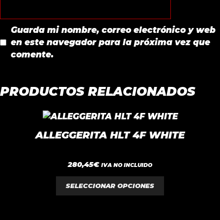
Guarda mi nombre, correo electrónico y web
en este navegador para la próxima vez que
comente.
PRODUCTOS RELACIONADOS
Este
producto
ALLEGGERITA HLT 4F WHITE
tiene
múltiples
0
280,45
€
variantes.
IVA NO INCLUIDO
d
e
Las
5
SELECCIONAR OPCIONES
opciones
se
pueden