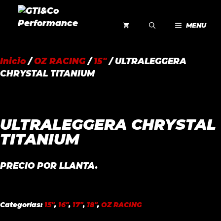
Saltar
al
MENU
contenido
Inicio
/
OZ RACING
/
15"
/ ULTRALEGGERA
CHRYSTAL TITANIUM
ULTRALEGGERA CHRYSTAL
TITANIUM
PRECIO POR LLANTA.
Categorías:
15"
,
16"
,
17"
,
18"
,
OZ RACING