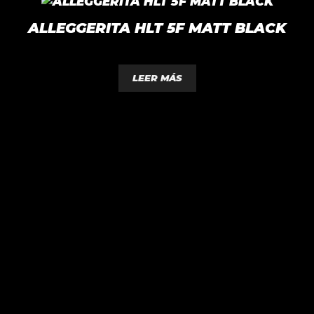
ALLEGGERITA HLT 5F MATT BLACK
0
d
LEER MÁS
e
5