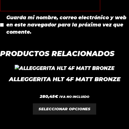
Guarda mi nombre, correo electrónico y web
en este navegador para la próxima vez que
comente.
PRODUCTOS RELACIONADOS
Este
producto
ALLEGGERITA HLT 4F MATT BRONZE
tiene
múltiples
0
280,45
€
variantes.
IVA NO INCLUIDO
d
e
Las
5
SELECCIONAR OPCIONES
opciones
se
pueden