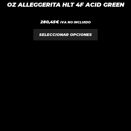
producto
OZ ALLEGGERITA HLT 4F ACID GREEN
tiene
múltiples
0
280,45
€
variantes.
IVA NO INCLUIDO
d
e
Las
5
SELECCIONAR OPCIONES
opciones
se
pueden
elegir
en
la
página
de
producto