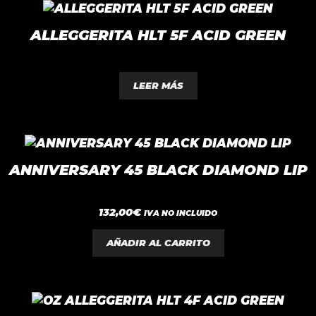
elegir
en
ALLEGGERITA HLT 5F ACID GREEN
la
página
0
de
d
LEER MÁS
e
producto
5
ANNIVERSARY 45 BLACK DIAMOND LIP
0
132,00
€
IVA NO INCLUIDO
d
e
5
AÑADIR AL CARRITO
Este