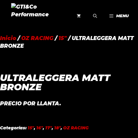
Saltar
al
MENU
contenido
Inicio
/
OZ RACING
/
15"
/ ULTRALEGGERA MATT
BRONZE
ULTRALEGGERA MATT
BRONZE
PRECIO POR LLANTA.
Categorías:
15"
,
16"
,
17"
,
18"
,
OZ RACING