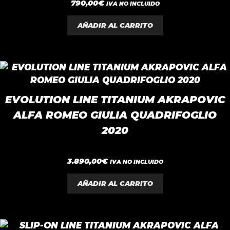
0
790,00
€
IVA NO INCLUIDO
d
e
5
AÑADIR AL CARRITO
EVOLUTION LINE TITANIUM AKRAPOVIC
ALFA ROMEO GIULIA QUADRIFOGLIO
2020
0
3.890,00
€
IVA NO INCLUIDO
d
e
5
AÑADIR AL CARRITO