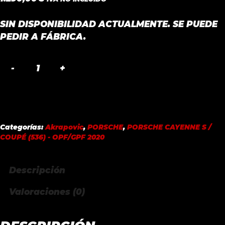
SIN DISPONIBILIDAD ACTUALMENTE. SE PUEDE
PEDIR A FÁBRICA.
TAIL
PIPE
SET
TITANIUM
PORSCHE
Categorías:
Akrapovic
,
PORSCHE
,
PORSCHE CAYENNE S /
CAYENNE
COUPÉ (536) - OPF/GPF 2020
S
/
Descripción
COUPÉ
(536)
Valoraciones (0)
-
OPF/GPF
2020