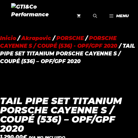
Saltar
al
MENU
contenido
Inicio
/
Akrapovic
/
PORSCHE
/
PORSCHE
CAYENNE S / COUPÉ (536) - OPF/GPF 2020
/ TAIL
PIPE SET TITANIUM PORSCHE CAYENNE S /
COUPÉ (536) – OPF/GPF 2020
TAIL PIPE SET TITANIUM
PORSCHE CAYENNE S /
COUPÉ (536) – OPF/GPF
2020
1.290,00
€
IVA NO INCLUIDO