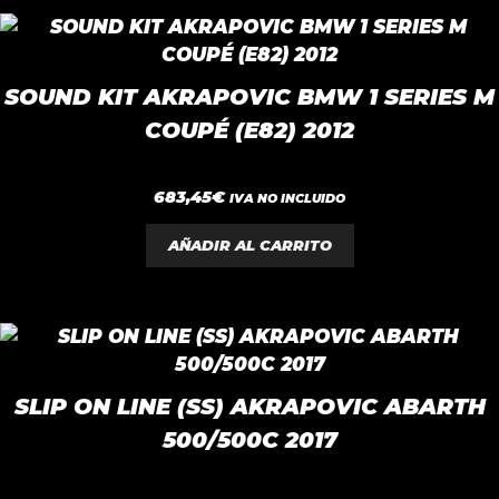
SOUND KIT AKRAPOVIC BMW 1 SERIES M
COUPÉ (E82) 2012
0
683,45
€
IVA NO INCLUIDO
d
e
5
AÑADIR AL CARRITO
SLIP ON LINE (SS) AKRAPOVIC ABARTH
500/500C 2017