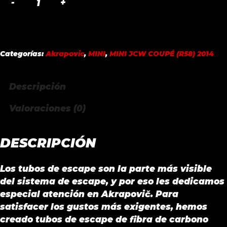
TAIL
PIPE
SET
CARBON
Categorías:
Akrapovic
,
MINI
,
MINI JCW COUPÉ (R58) 2014
MINI
JCW
COUPÉ
Descripción
(R58)
Valoraciones (0)
2014
cantidad
DESCRIPCIÓN
Los tubos de escape son la parte más visible
del sistema de escape, y por eso les dedicamos
especial atención en Akrapovič. Para
satisfacer los gustos más exigentes, hemos
creado tubos de escape de fibra de carbono