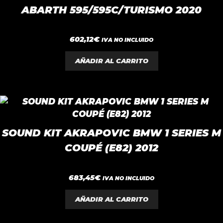
ABARTH 595/595C/TURISMO 2020
0
602,12
€
IVA NO INCLUIDO
d
e
5
AÑADIR AL CARRITO
SOUND KIT AKRAPOVIC BMW 1 SERIES M
COUPÉ (E82) 2012
0
683,45
€
IVA NO INCLUIDO
d
e
5
AÑADIR AL CARRITO