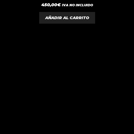
0
450,00
€
IVA NO INCLUIDO
d
e
5
AÑADIR AL CARRITO