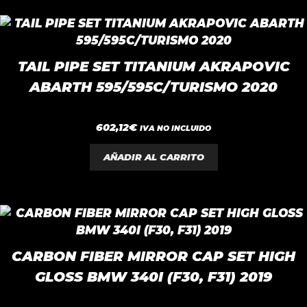
TAIL PIPE SET TITANIUM AKRAPOVIC
ABARTH 595/595C/TURISMO 2020
0
602,12
€
IVA NO INCLUIDO
d
e
5
AÑADIR AL CARRITO
CARBON FIBER MIRROR CAP SET HIGH
GLOSS BMW 340I (F30, F31) 2019