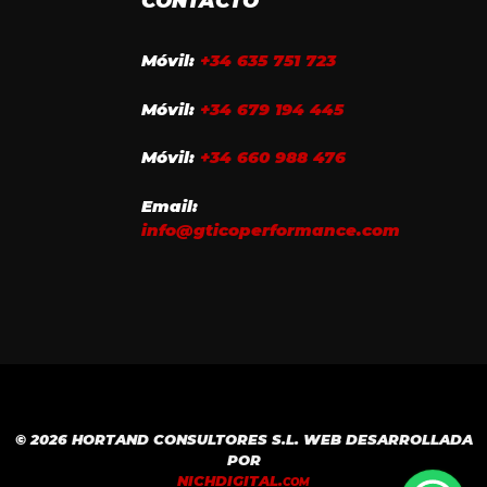
CONTACTO
Móvil:
+34 635 751 723
Móvil:
+34 679 194 445
Móvil:
+34 660 988 476
Email:
info@gticoperformance.com
© 2026 HORTAND CONSULTORES S.L. WEB DESARROLLADA
POR
NICH
DIGITAL.
COM