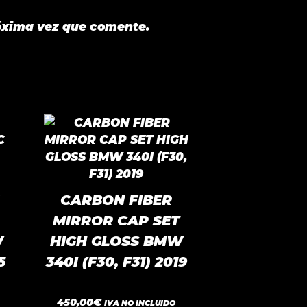
óxima vez que comente.
CARBON FIBER
MIRROR CAP SET
W
HIGH GLOSS BMW
5
340I (F30, F31) 2019
0
450,00
€
IVA NO INCLUIDO