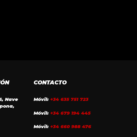
IÓN
CONTACTO
16, Nave
Móvil:
+34 635 751 723
epona,
Móvil:
+34 679 194 445
Móvil:
+34 660 988 476