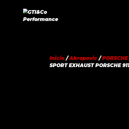
Saltar
al
contenido
Inicio
/
Akrapovic
/
PORSCHE
SPORT EXHAUST PORSCHE 911 C