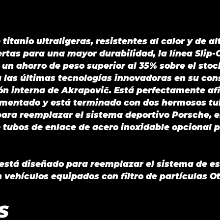
/S/4/4S/GTS
(991.2)
2019
itanio ultraligeras, resistentes al calor y de a
cantidad
rtas para una mayor durabilidad, la línea Slip-O
 un ahorro de peso superior al 35% sobre el sto
a las últimas tecnologías innovadoras en su cons
ión interna de Akrapovič. Está perfectamente af
limentado y está terminado con dos hermosos t
para reemplazar el sistema deportivo Porsche, e
de tubos de enlace de acero inoxidable opcional 
 está diseñado para reemplazar el sistema de e
vehículos equipados con filtro de partículas Ot
S