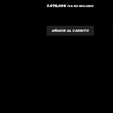
0
3.978,00
€
IVA NO INCLUIDO
d
e
5
AÑADIR AL CARRITO