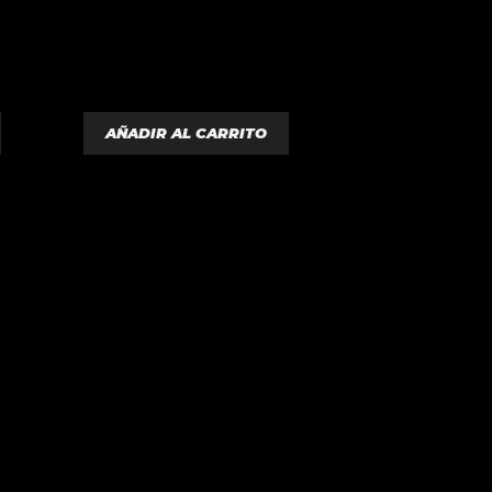
d
e
5
AÑADIR AL CARRITO