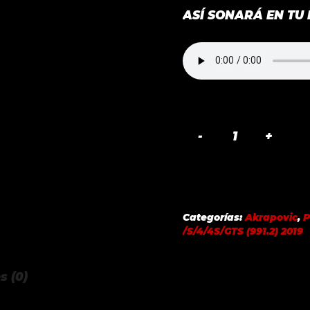
ASÍ SONARÁ EN TU
SLIP-
ON
LINE-
FOR
OE
Categorías:
Akrapovic
,
SPORT
/S/4/4S/GTS (991.2) 2019
EXHAUST
PORSCHE
s (0)
911
CARRERA