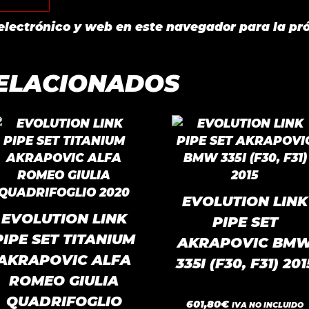
electrónico y web en este navegador para la pr
ELACIONADOS
EVOLUTION LINK
EVOLUTION LINK
PIPE SET
PIPE SET TITANIUM
AKRAPOVIC BM
AKRAPOVIC ALFA
335I (F30, F31) 201
ROMEO GIULIA
QUADRIFOGLIO
0
601,80
€
IVA NO INCLUIDO