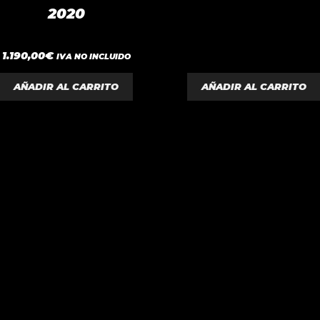
d
2020
e
5
0
1.190,00
€
IVA NO INCLUIDO
d
e
5
AÑADIR AL CARRITO
AÑADIR AL CARRITO