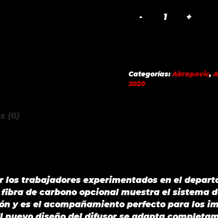
EMBELLECEDOR
DE
FIBRA
DE
CARBONO
Categorías:
Akrapovic
,
A
MATE
2020
AKRAPOVIC
AUDI
s (0)
RS
6
AVANT
OPF/GPF
(C8)
 los trabajadores experimentados en el depart
2020
e fibra de carbono opcional muestra el sistema d
-
ión y es el acompañamiento perfecto para los i
2021
El nuevo diseño del difusor se adapta completam
cantidad