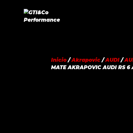
Saltar
al
contenido
Inicio
/
Akrapovic
/
AUDI
/
AU
MATE AKRAPOVIC AUDI RS 6 A