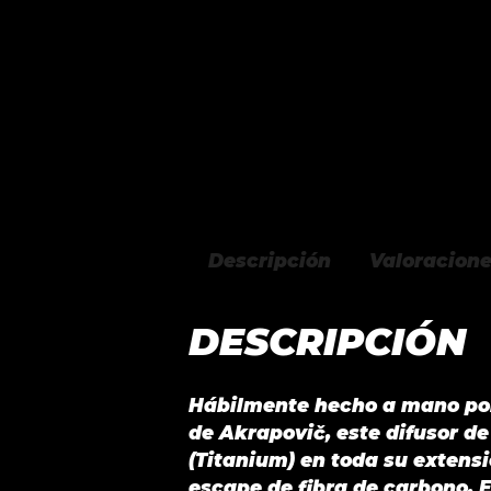
Descripción
Valoracione
DESCRIPCIÓN
Hábilmente hecho a mano por
de Akrapovič, este difusor d
(Titanium) en toda su extens
escape de fibra de carbono. 