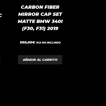
CARBON FIBER
MIRROR CAP SET
C
MATTE BMW 340I
(F30, F31) 2019
0
550,00
€
IVA NO INCLUIDO
d
e
5
AÑADIR AL CARRITO