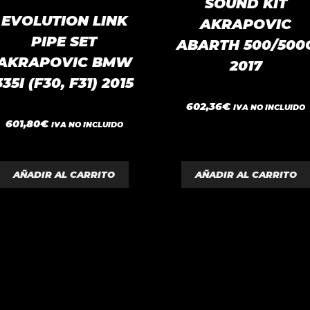
SOUND KIT
EVOLUTION LINK
AKRAPOVIC
PIPE SET
ABARTH 500/500
AKRAPOVIC BMW
2017
335I (F30, F31) 2015
0
602,36
€
IVA NO INCLUIDO
d
0
e
601,80
€
IVA NO INCLUIDO
d
5
e
5
AÑADIR AL CARRITO
AÑADIR AL CARRITO