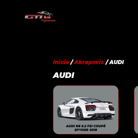
Saltar
al
contenido
Inicio
/
Akrapovic
/ AUDI
AUDI