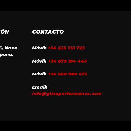
IÓN
CONTACTO
16, Nave
Móvil:
+34 635 751 723
epona,
Móvil:
+34 679 194 445
Móvil:
+34 660 988 476
Email:
info@gticoperformance.com