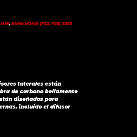
BMW
,
BMW M240I (F22, F23) 2020
isores laterales están
fibra de carbono bellamente
están diseñados para
rnas, incluido el difusor