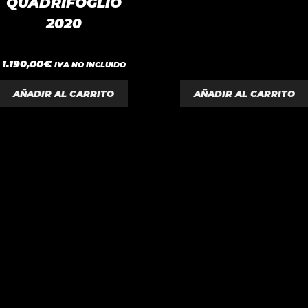
QUADRIFOGLIO
2020
0
1.190,00
€
IVA NO INCLUIDO
d
e
5
AÑADIR AL CARRITO
AÑADIR AL CARRITO