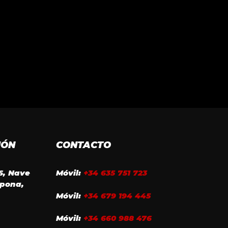
IÓN
CONTACTO
16, Nave
Móvil:
+34 635 751 723
epona,
Móvil:
+34 679 194 445
Móvil:
+34 660 988 476