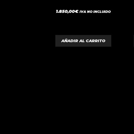
0
1.850,00
€
IVA NO INCLUIDO
d
e
5
AÑADIR AL CARRITO