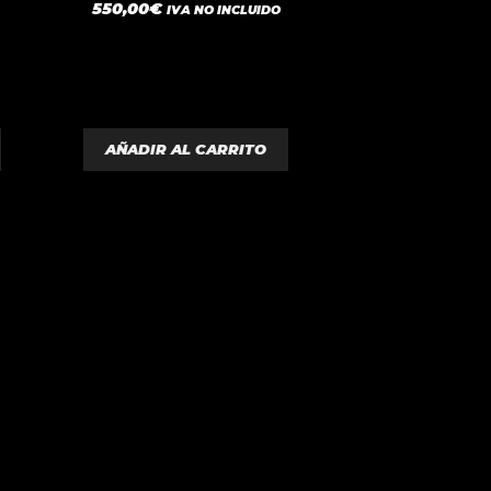
0
550,00
€
IVA NO INCLUIDO
d
e
5
AÑADIR AL CARRITO