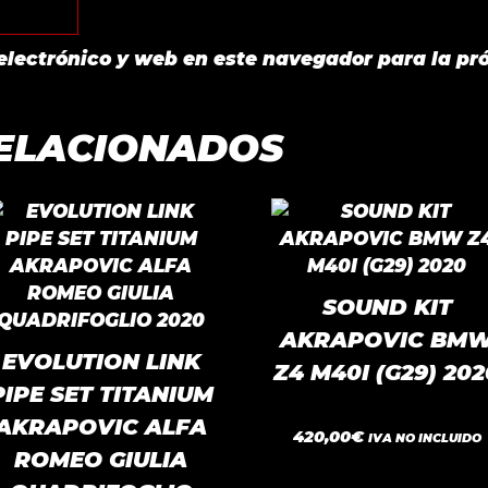
electrónico y web en este navegador para la pr
ELACIONADOS
SOUND KIT
AKRAPOVIC BM
EVOLUTION LINK
Z4 M40I (G29) 202
PIPE SET TITANIUM
AKRAPOVIC ALFA
0
420,00
€
IVA NO INCLUIDO
d
ROMEO GIULIA
e
5