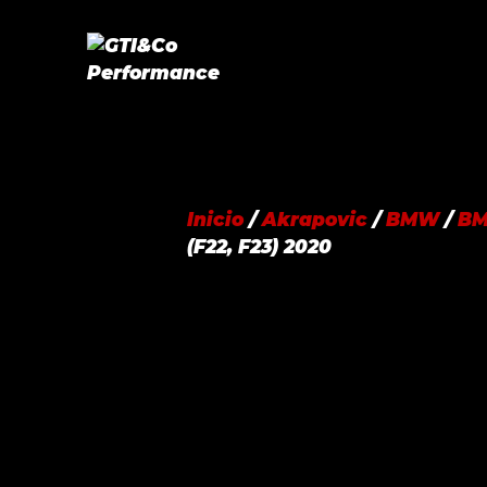
Saltar
al
contenido
Inicio
/
Akrapovic
/
BMW
/
BM
(F22, F23) 2020