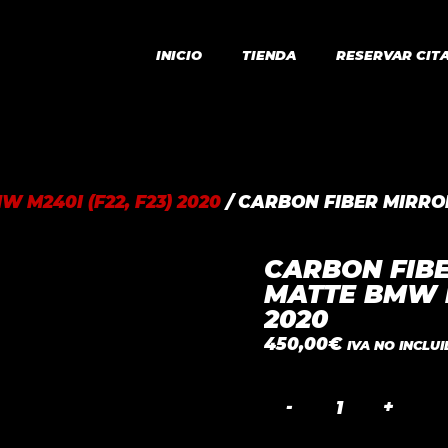
INICIO
TIENDA
RESERVAR CIT
W M240I (F22, F23) 2020
/ CARBON FIBER MIRRO
CARBON FIBE
MATTE BMW M
2020
450,00
€
IVA NO INCLU
CARBON
FIBER