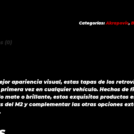
MIRROR
CAP
SET-
Categorías:
Akrapovic
,
MATTE
BMW
s (0)
M240I
(F22,
F23)
2020
cantidad
jor apariencia visual, estas tapas de los retrov
 primera vez en cualquier vehículo. Hechos de 
mate o brillante, estos exquisitos productos 
as del M2 y complementar las otras opciones exte
.
S