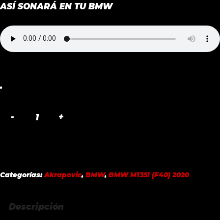
ASÍ SONARÁ EN TU BMW
.
SLIP-
ON
LINE
TITANIUM
BMW
Categorías:
Akrapovic
,
BMW
,
BMW M135I (F40) 2020
M135I
(F40)
Descripción
2020