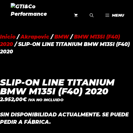
Saltar
al
MENU
contenido
Inicio
/
Akrapovic
/
BMW
/
BMW M135I (F40)
2020
/ SLIP-ON LINE TITANIUM BMW M135I (F40)
2020
SLIP-ON LINE TITANIUM
BMW M135I (F40) 2020
2.952,00
€
IVA NO INCLUIDO
SIN DISPONIBILIDAD ACTUALMENTE. SE PUEDE
PEDIR A FÁBRICA.