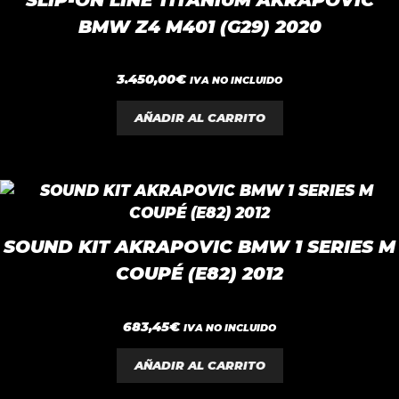
BMW Z4 M401 (G29) 2020
0
3.450,00
€
IVA NO INCLUIDO
d
e
5
AÑADIR AL CARRITO
SOUND KIT AKRAPOVIC BMW 1 SERIES M
COUPÉ (E82) 2012
0
683,45
€
IVA NO INCLUIDO
d
e
5
AÑADIR AL CARRITO