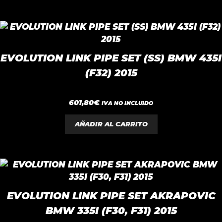
EVOLUTION LINK PIPE SET (SS) BMW 435I
(F32) 2015
0
601,80
€
IVA NO INCLUIDO
d
e
5
AÑADIR AL CARRITO
EVOLUTION LINK PIPE SET AKRAPOVIC
BMW 335I (F30, F31) 2015