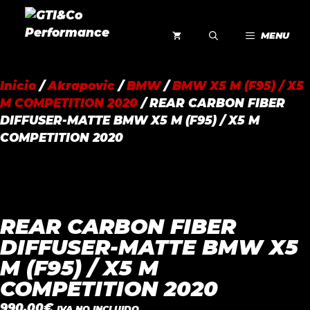
Saltar
al
MENU
contenido
Inicio
/
Akrapovic
/
BMW
/
BMW X5 M (F95) / X5
M COMPETITION 2020
/ REAR CARBON FIBER
DIFFUSER-MATTE BMW X5 M (F95) / X5 M
COMPETITION 2020
REAR CARBON FIBER
DIFFUSER-MATTE BMW X5
M (F95) / X5 M
COMPETITION 2020
990,00
€
IVA NO INCLUIDO