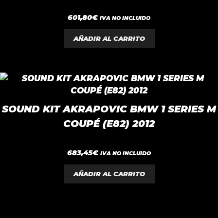
0
601,80
€
IVA NO INCLUIDO
d
e
5
AÑADIR AL CARRITO
SOUND KIT AKRAPOVIC BMW 1 SERIES M
COUPÉ (E82) 2012
0
683,45
€
IVA NO INCLUIDO
d
e
5
AÑADIR AL CARRITO