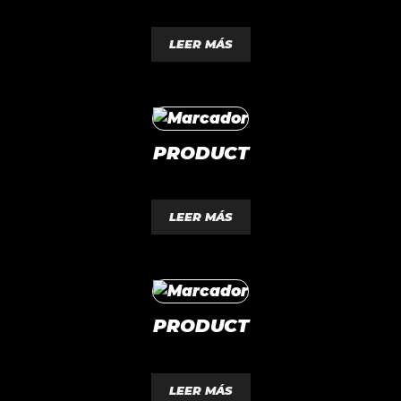
0
d
LEER MÁS
e
5
PRODUCT
0
d
LEER MÁS
e
5
PRODUCT
0
d
LEER MÁS
e