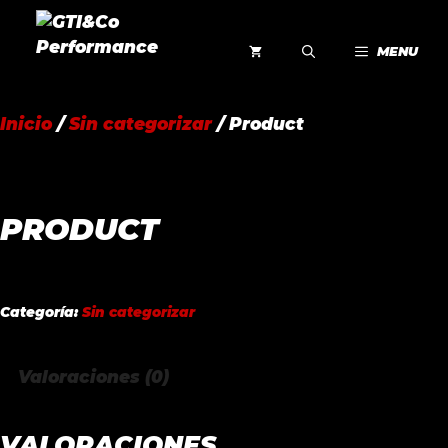
Saltar
al
MENU
contenido
Inicio
/
Sin categorizar
/ Product
PRODUCT
Categoría:
Sin categorizar
Valoraciones (0)
VALORACIONES