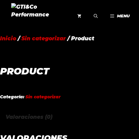
Saltar
al
MENU
contenido
Inicio
/
Sin categorizar
/ Product
PRODUCT
Categoría:
Sin categorizar
Valoraciones (0)
VALORACIONES