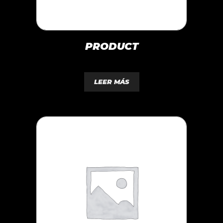
PRODUCT
0
d
LEER MÁS
e
5