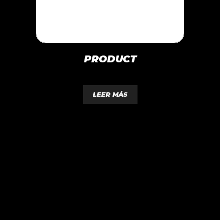
PRODUCT
0
d
LEER MÁS
e
5