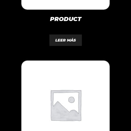
PRODUCT
0
d
LEER MÁS
e
5