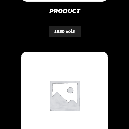
PRODUCT
0
d
LEER MÁS
e
5