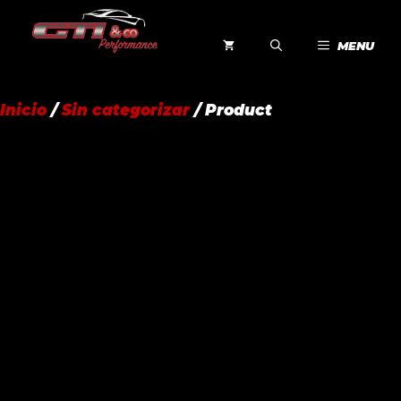
Saltar
al
MENU
contenido
Inicio
/
Sin categorizar
/ Product