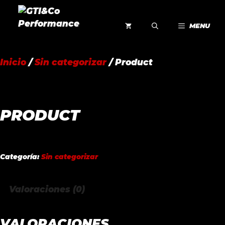
Saltar
al
MENU
contenido
Inicio
/
Sin categorizar
/ Product
PRODUCT
Categoría:
Sin categorizar
Valoraciones (0)
VALORACIONES