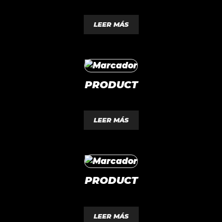
0
d
LEER MÁS
e
5
PRODUCT
0
d
LEER MÁS
e
5
PRODUCT
0
d
LEER MÁS
e