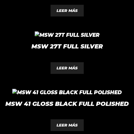
0
d
LEER MÁS
e
5
MSW 27T FULL SILVER
0
d
LEER MÁS
e
5
MSW 41 GLOSS BLACK FULL POLISHED
0
d
LEER MÁS
e
5