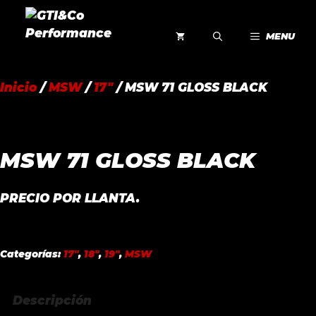
Saltar
al
MENU
contenido
Inicio
/
MSW
/
17"
/ MSW 71 GLOSS BLACK
MSW 71 GLOSS BLACK
PRECIO POR LLANTA.
Categorías:
17"
,
18"
,
19"
,
MSW
Descripción