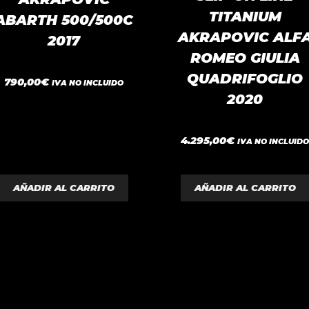
TITANIUM
ABARTH 500/500C
AKRAPOVIC ALF
2017
ROMEO GIULIA
QUADRIFOGLIO
0
790,00
€
IVA NO INCLUIDO
d
2020
e
5
0
4.295,00
€
IVA NO INCLUID
d
e
5
AÑADIR AL CARRITO
AÑADIR AL CARRITO