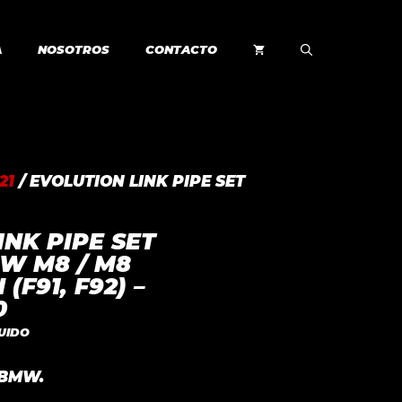
A
NOSOTROS
CONTACTO
21
/ EVOLUTION LINK PIPE SET
INK PIPE SET
W M8 / M8
(F91, F92) –
0
LUIDO
 BMW.