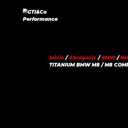
Saltar
al
contenido
Inicio
/
Akrapovic
/
BMW
/
BM
TITANIUM BMW M8 / M8 COMPE