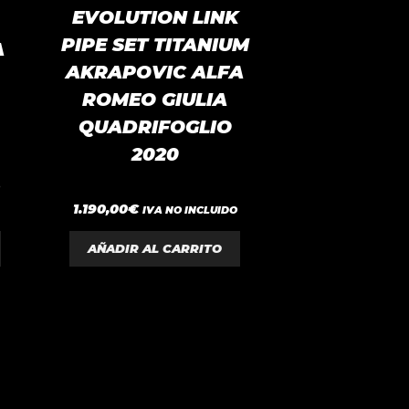
EVOLUTION LINK
PIPE SET TITANIUM
A
AKRAPOVIC ALFA
ROMEO GIULIA
QUADRIFOGLIO
2020
O
0
1.190,00
€
IVA NO INCLUIDO
d
e
5
AÑADIR AL CARRITO