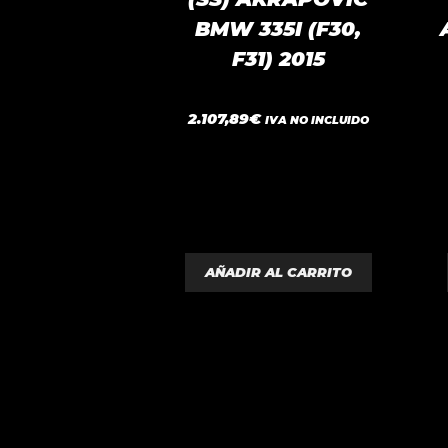
BMW 335I (F30,
F31) 2015
0
2.107,89
€
IVA NO INCLUIDO
d
e
5
AÑADIR AL CARRITO