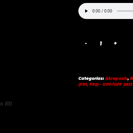
EVOLUTION
LINK
PIPE
SET
TITANIUM
Categorías:
Akrapovic
,
BMW
(F91, F92) - OPF/GPF 2021
M8
/
s (0)
M8
COMPETITION
(F91,
F92)