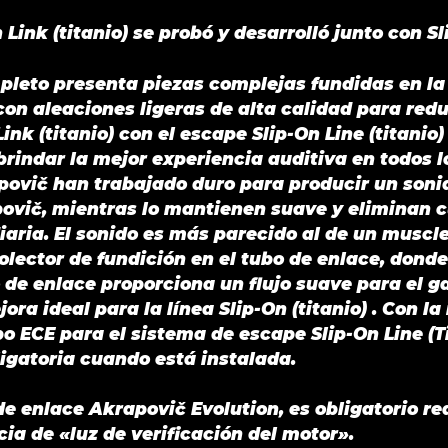
-
 Link (titanio) se probó y desarrolló junto con Sli
OPF/GPF
2020
mpleto presenta piezas complejas fundidas en la
cantidad
on aleaciones ligeras de alta calidad para redu
ink (titanio) con el escape Slip-On Line (titanio
rindar la mejor experiencia auditiva en todos 
povič han trabajado duro para producir un soni
ovič, mientras lo mantienen suave y eliminan c
ria. El sonido es más parecido al de un muscle
olector de fundición en el tubo de enlace, dond
 de enlace proporciona un flujo suave para el g
ra ideal para la línea Slip-On (titanio) . Con la
o ECE para el sistema de escape Slip-On Line (Ti
ligatoria cuando está instalada.
 de enlace Akrapovič Evolution, es obligatorio re
ia de «luz de verificación del motor».