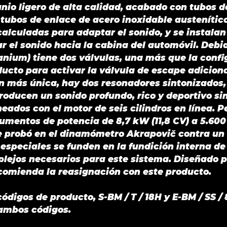
anio ligero de alta calidad, acabado con tubos 
tubos de enlace de acero inoxidable austenítico
alculadas para adaptar el sonido, y se instalan
r el sonido hacia la cabina del automóvil. Debi
anium) tiene dos válvulas, una más que la config
ucto para activar la válvula de escape adiciona
n más única, hay dos resonadores sintonizados
roducen un sonido profundo, rico y deportivo si
ados con el motor de seis cilindros en línea. P
 aumentos de potencia de 8,7 kW (11,8 CV) a 5.6
se probó en el dinamómetro Akrapovič contra 
 especiales se funden en la fundición interna de
lejos necesarios para este sistema. Diseñado p
ecomienda la reasignación con este producto.
igos de producto, S-BM / T / 18H y E-BM / SS / 
 ambos códigos.