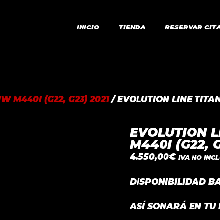
INICIO
TIENDA
RESERVAR CIT
W M440I (G22, G23) 2021
/ EVOLUTION LINE TITA
EVOLUTION L
M440I (G22, G
4.550,00
€
IVA NO INC
DISPONIBILIDAD B
ASÍ SONARÁ EN TU