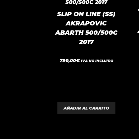
SLIP ON LINE (SS)
AKRAPOVIC
ABARTH 500/500C
2017
0
790,00
€
IVA NO INCLUIDO
d
e
5
AÑADIR AL CARRITO