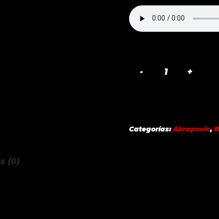
EVOLUTION
LINE
TITANIUM
BMW
M440I
Categorías:
Akrapovic
,
B
(G22,
G23)
s (0)
2021
cantidad