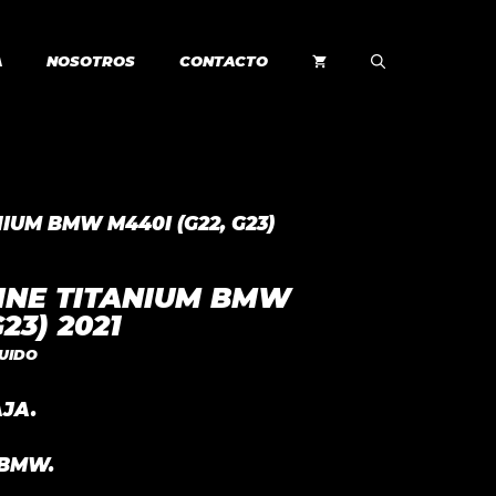
A
NOSOTROS
CONTACTO
NIUM BMW M440I (G22, G23)
INE TITANIUM BMW
23) 2021
LUIDO
AJA.
 BMW.