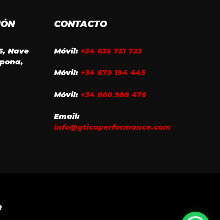
IÓN
CONTACTO
16, Nave
Móvil:
+34 635 751 723
epona,
Móvil:
+34 679 194 445
Móvil:
+34 660 988 476
Email:
info@gticoperformance.com
R