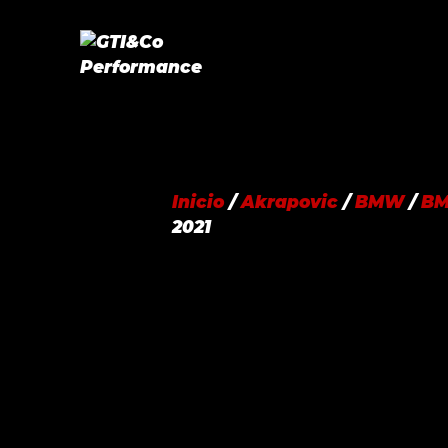
Saltar
al
contenido
Inicio
/
Akrapovic
/
BMW
/
BM
2021