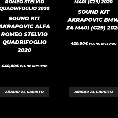
SOUND KIT
SOUND KIT
AKRAPOVIC BM
AKRAPOVIC ALFA
Z4 M40I (G29) 202
ROMEO STELVIO
QUADRIFOGLIO
0
420,00
€
IVA NO INCLUIDO
d
2020
e
5
0
440,00
€
IVA NO INCLUIDO
d
e
5
AÑADIR AL CARRITO
AÑADIR AL CARRITO