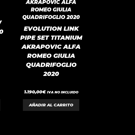
W
EVOLUTION LINK
0
PIPE SET TITANIUM
AKRAPOVIC ALFA
ROMEO GIULIA
QUADRIFOGLIO
2020
0
1.190,00
€
IVA NO INCLUIDO
d
e
5
AÑADIR AL CARRITO