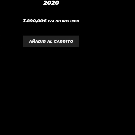
2020
0
3.890,00
€
IVA NO INCLUIDO
d
e
5
AÑADIR AL CARRITO