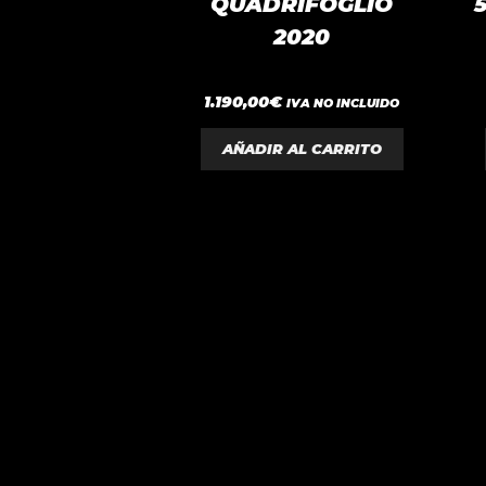
QUADRIFOGLIO
2020
0
1.190,00
€
IVA NO INCLUIDO
d
e
5
AÑADIR AL CARRITO