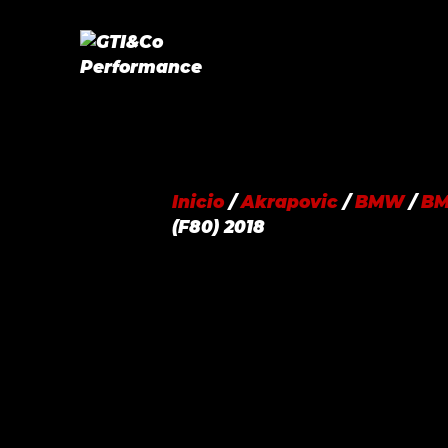
Saltar
al
contenido
Inicio
/
Akrapovic
/
BMW
/
BM
(F80) 2018