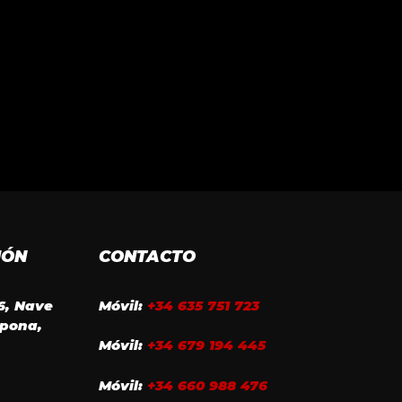
IÓN
CONTACTO
16, Nave
Móvil:
+34 635 751 723
epona,
Móvil:
+34 679 194 445
Móvil:
+34 660 988 476