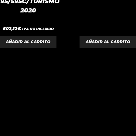
595/595C/TURISMO
2020
0
602,12
€
IVA NO INCLUIDO
d
e
5
AÑADIR AL CARRITO
AÑADIR AL CARRITO