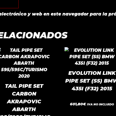
electrónico y web en este navegador para la pr
ELACIONADOS
EVOLUTION LINK
PIPE SET (SS) BM
TAIL PIPE SET
435I (F32) 2015
CARBON
AKRAPOVIC
0
601,80
€
IVA NO INCLUIDO
d
ABARTH
e
5