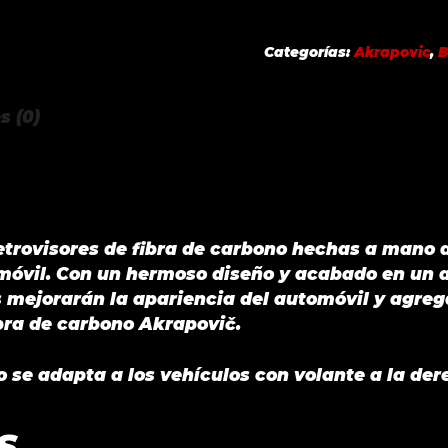
CAP
SET-
Categorías:
Akrapovic
,
B
HIGH
GLOSS
s (0)
BMW
M3
(F80)
2018
cantidad
retrovisores de fibra de carbono hechas a mano
omóvil. Con un hermoso diseño y acabado en un 
s mejorarán la apariencia del automóvil y agr
ibra de carbono Akrapovič.
o se adapta a los vehículos con volante a la der
S