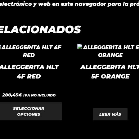
electrónico y web en este navegador para la pr
ELACIONADOS
ste
roducto
iene
ALLEGGERITA HLT
ALLEGGERITA HL
últiples
4F RED
5F ORANGE
ariantes.
as
0
0
pciones
280,45
€
IVA NO INCLUIDO
d
d
e
e
e
5
5
SELECCIONAR
ueden
OPCIONES
LEER MÁS
legir
n
a