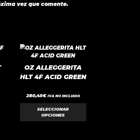
óxima vez que comente.
Este
producto
tiene
T
OZ ALLEGGERITA
múltiples
HLT 4F ACID GREEN
variantes.
Las
0
opciones
280,45
€
IVA NO INCLUIDO
d
se
e
5
SELECCIONAR
pueden
OPCIONES
elegir
en
la