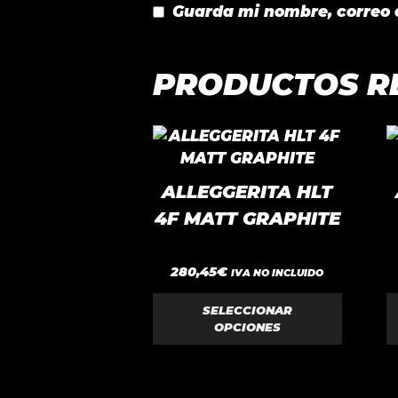
Guarda mi nombre, correo 
PRODUCTOS R
Este
E
producto
p
tiene
t
ALLEGGERITA HLT
múltiples
m
4F MATT GRAPHITE
variantes.
v
Las
L
0
opciones
o
280,45
€
IVA NO INCLUIDO
d
se
s
e
5
SELECCIONAR
pueden
p
OPCIONES
elegir
e
en
e
la
l