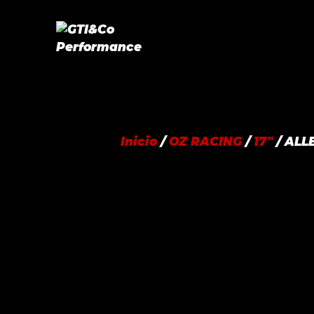
Saltar
al
contenido
Inicio
/
OZ RACING
/
17"
/ ALL