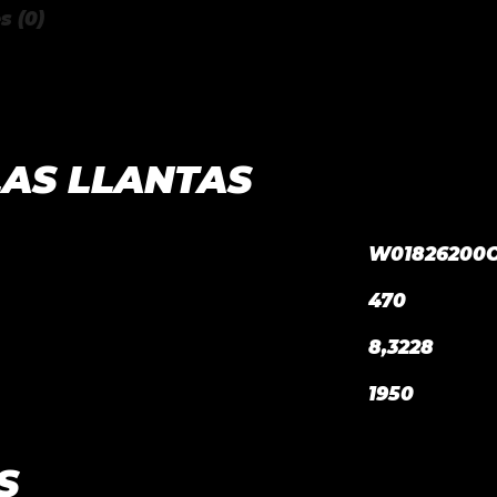
s (0)
LAS LLANTAS
W01826200
470
8,3228
1950
S