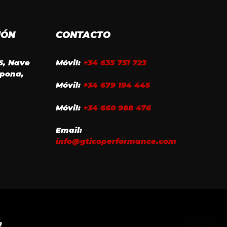
IÓN
CONTACTO
16, Nave
Móvil:
+34 635 751 723
epona,
Móvil:
+34 679 194 445
Móvil:
+34 660 988 476
Email:
info@gticoperformance.com
R