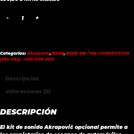
AKRAPOVIC
SOUND
KIT
BMW
M8
Categorías:
Akrapovic
,
BMW
,
BMW M8 / M8 COMPETITION
/
(F91, F92) - OPF/GPF 2021
M8
COMPETITION
Descripción
(F91,
F92)
Valoraciones (0)
-
OPF/GPF
DESCRIPCIÓN
2021
cantidad
El kit de sonido Akrapovič opcional permite a