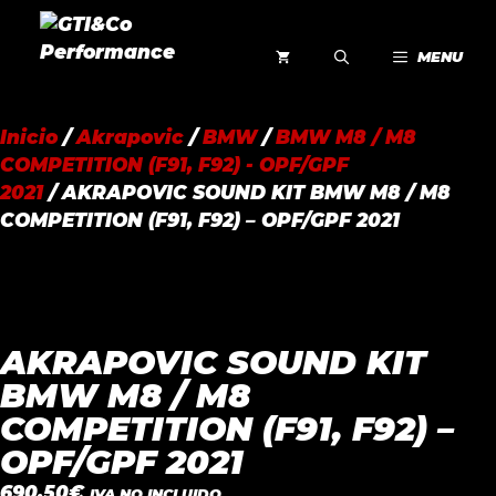
Saltar
al
MENU
contenido
Inicio
/
Akrapovic
/
BMW
/
BMW M8 / M8
COMPETITION (F91, F92) - OPF/GPF
2021
/ AKRAPOVIC SOUND KIT BMW M8 / M8
COMPETITION (F91, F92) – OPF/GPF 2021
AKRAPOVIC SOUND KIT
BMW M8 / M8
COMPETITION (F91, F92) –
OPF/GPF 2021
690,50
€
IVA NO INCLUIDO