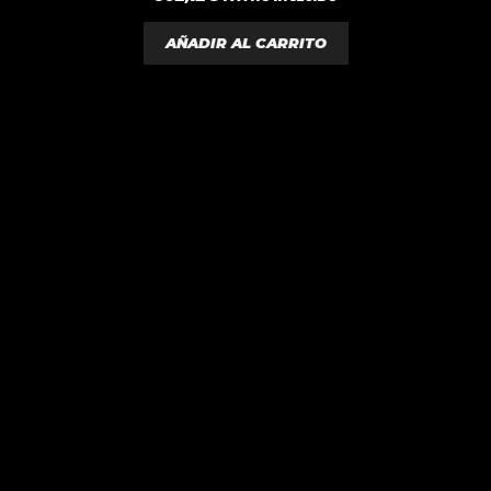
d
e
5
AÑADIR AL CARRITO