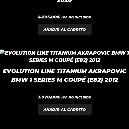
0
4.295,00
€
IVA NO INCLUIDO
d
e
5
AÑADIR AL CARRITO
EVOLUTION LINE TITANIUM AKRAPOVIC
BMW 1 SERIES M COUPÉ (E82) 2012
0
3.978,00
€
IVA NO INCLUIDO
d
e
5
AÑADIR AL CARRITO