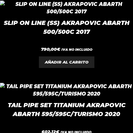
SLIP ON LINE (SS) AKRAPOVIC ABARTH
500/500C 2017
0
790,00
€
IVA NO INCLUIDO
d
e
5
AÑADIR AL CARRITO
TAIL PIPE SET TITANIUM AKRAPOVIC
ABARTH 595/595C/TURISMO 2020
0
602,12
€
IVA NO INCLUIDO