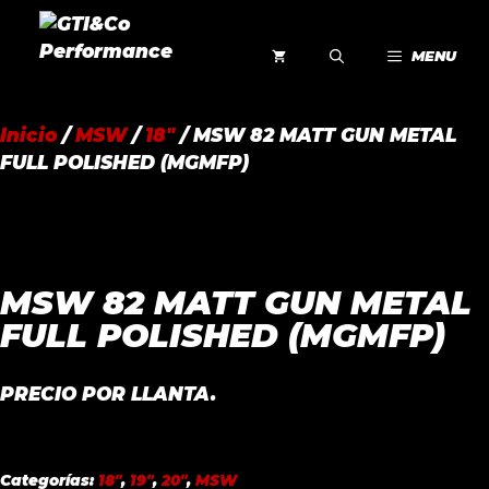
Saltar
al
MENU
contenido
Inicio
/
MSW
/
18"
/ MSW 82 MATT GUN METAL
FULL POLISHED (MGMFP)
MSW 82 MATT GUN METAL
FULL POLISHED (MGMFP)
PRECIO POR LLANTA.
Categorías:
18"
,
19"
,
20"
,
MSW