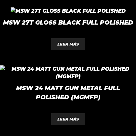
MSW 27T GLOSS BLACK FULL POLISHED
0
d
LEER MÁS
e
5
MSW 24 MATT GUN METAL FULL
POLISHED (MGMFP)
0
d
LEER MÁS
e
5