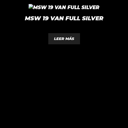
MSW 19 VAN FULL SILVER
0
d
LEER MÁS
e
5