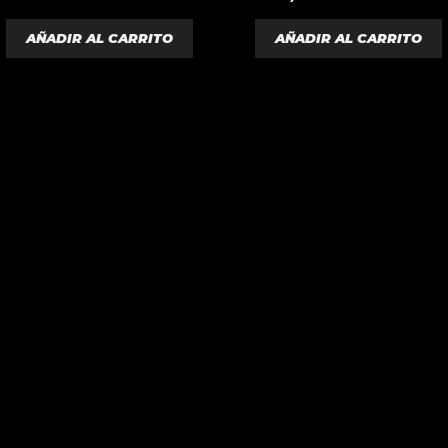
d
5
e
5
AÑADIR AL CARRITO
AÑADIR AL CARRITO