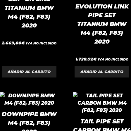
EVOLUTION LINK
TITANIUM BMW
PIPE SET
M4 (F82, F83)
TITANIUM BMW
2020
M4 (F82, F83)
2020
0
2.669,00
€
IVA NO INCLUIDO
d
e
5
0
1.728,92
€
IVA NO INCLUIDO
d
e
5
AÑADIR AL CARRITO
AÑADIR AL CARRITO
DOWNPIPE BMW
TAIL PIPE SET
M4 (F82, F83)
CARBON BMW M4