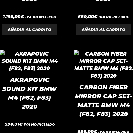
0
0
1.150,00
€
680,00
€
IVA NO INCLUIDO
IVA NO INCLUIDO
d
d
e
e
5
5
AÑADIR AL CARRITO
AÑADIR AL CARRITO
AKRAPOVIC
CARBON FIBER
SOUND KIT BMW
MIRROR CAP SET-
M4 (F82, F83)
MATTE BMW M4
2020
(F82, F83) 2020
0
590,31
€
IVA NO INCLUIDO
d
0
e
590,00
€
IVA NO INCLUIDO