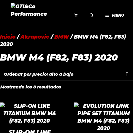
Saltar
al
MENU
contenido
Inicio
/
Akrapovic
/
BMW
/ BMW M4 (F82, F83)
2020
BMW M4 (F82, F83) 2020
Ordenado
Mostrando los 8 resultados
por
precio:
alto
a
bajo
SLIP-ON LINE