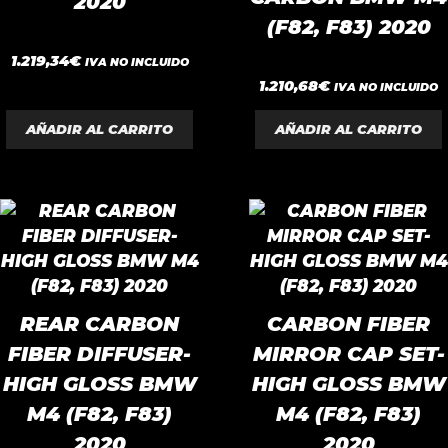
2020
(F82, F83) 2020
0
1.219,34
€
IVA NO INCLUIDO
d
0
e
1.210,68
€
IVA NO INCLUIDO
d
5
e
5
AÑADIR AL CARRITO
AÑADIR AL CARRITO
REAR CARBON
CARBON FIBER
FIBER DIFFUSER-
MIRROR CAP SET-
HIGH GLOSS BMW
HIGH GLOSS BMW
M4 (F82, F83)
M4 (F82, F83)
2020
2020