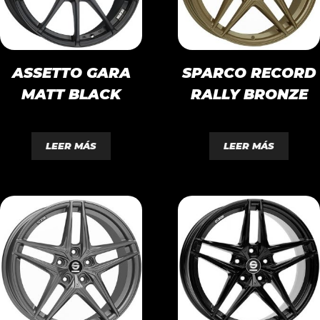
ASSETTO GARA
SPARCO RECORD
MATT BLACK
RALLY BRONZE
0
0
d
d
LEER MÁS
LEER MÁS
e
e
5
5