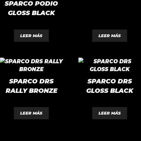
SPARCO PODIO
d
e
5
GLOSS BLACK
0
d
LEER MÁS
LEER MÁS
e
5
SPARCO DRS
SPARCO DRS
RALLY BRONZE
GLOSS BLACK
0
0
d
d
LEER MÁS
LEER MÁS
e
e
5
5