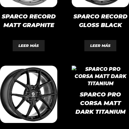
SPARCO RECORD
SPARCO RECORD
MATT GRAPHITE
GLOSS BLACK
0
0
d
d
LEER MÁS
LEER MÁS
e
e
5
5
SPARCO PRO
CORSA MATT
DARK TITANIUM
0