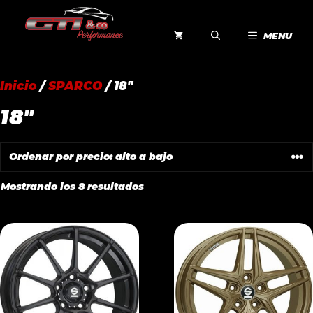
Saltar
al
MENU
contenido
Inicio
/
SPARCO
/ 18"
18"
Ordenado
Mostrando los 8 resultados
por
precio:
alto
a
bajo