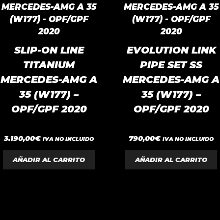
bajo
SLIP-ON LINE
EVOLUTION LINK
TITANIUM
PIPE SET SS
MERCEDES-AMG A
MERCEDES-AMG A
35 (W177) –
35 (W177) –
OPF/GPF 2020
OPF/GPF 2020
0
0
3.190,00
€
790,00
€
IVA NO INCLUIDO
IVA NO INCLUIDO
d
d
e
e
5
5
AÑADIR AL CARRITO
AÑADIR AL CARRITO