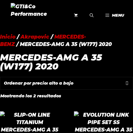
Saltar
al
MENU
contenido
Inicio
/
Akrapovic
/
MERCEDES-
BENZ
/ MERCEDES-AMG A 35 (W177) 2020
MERCEDES-AMG A 35
(W177) 2020
Ordenado
Mostrando los 2 resultados
por
precio:
alto
a
bajo