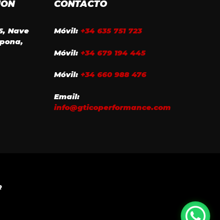
IÓN
CONTACTO
16, Nave
Móvil:
+34 635 751 723
epona,
Móvil:
+34 679 194 445
Móvil:
+34 660 988 476
Email:
info@gticoperformance.com
R