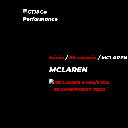
Saltar
al
contenido
Inicio
/
Akrapovic
/ MCLAREN
MCLAREN