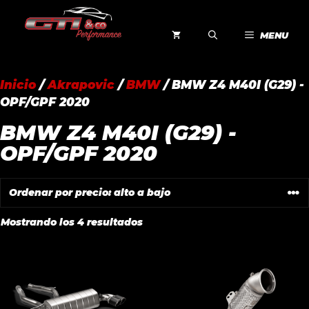
Saltar
al
MENU
contenido
Inicio
/
Akrapovic
/
BMW
/ BMW Z4 M40I (G29) -
OPF/GPF 2020
BMW Z4 M40I (G29) -
OPF/GPF 2020
Ordenado
Mostrando los 4 resultados
por
precio:
alto
a
bajo