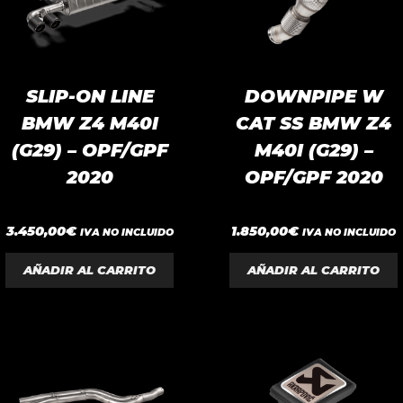
SLIP-ON LINE
DOWNPIPE W
BMW Z4 M40I
CAT SS BMW Z4
(G29) – OPF/GPF
M40I (G29) –
2020
OPF/GPF 2020
0
0
3.450,00
€
1.850,00
€
IVA NO INCLUIDO
IVA NO INCLUIDO
d
d
e
e
5
5
AÑADIR AL CARRITO
AÑADIR AL CARRITO