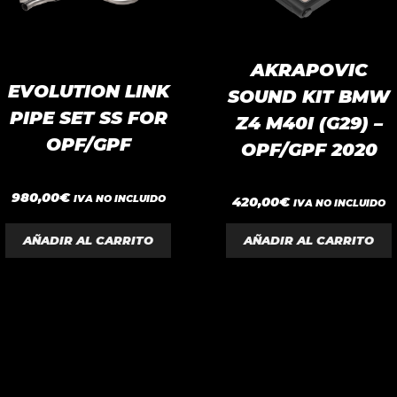
AKRAPOVIC
EVOLUTION LINK
SOUND KIT BMW
PIPE SET SS FOR
Z4 M40I (G29) –
OPF/GPF
OPF/GPF 2020
0
980,00
€
0
IVA NO INCLUIDO
420,00
€
IVA NO INCLUIDO
d
d
e
e
5
5
AÑADIR AL CARRITO
AÑADIR AL CARRITO