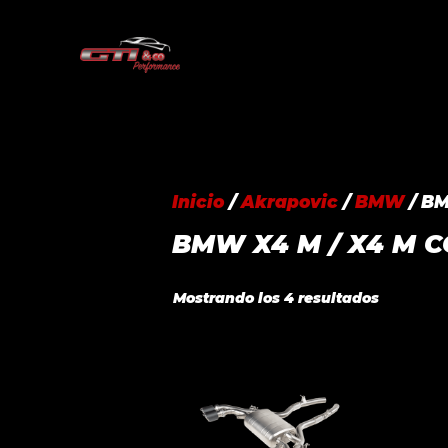
Saltar
al
contenido
Inicio
/
Akrapovic
/
BMW
/ BM
BMW X4 M / X4 M C
Ordenad
Mostrando los 4 resultados
por
precio:
alto
a
bajo