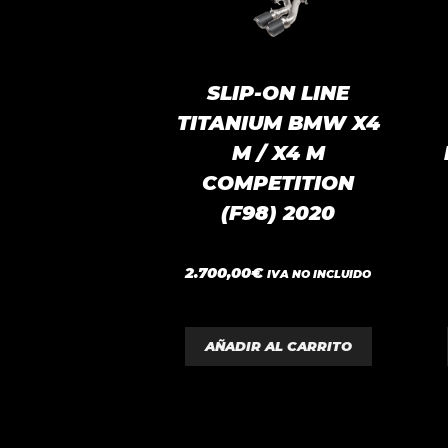
SLIP-ON LINE
TITANIUM BMW X4
M / X4 M
COMPETITION
(F98) 2020
0
2.700,00
€
IVA NO INCLUIDO
d
e
5
AÑADIR AL CARRITO