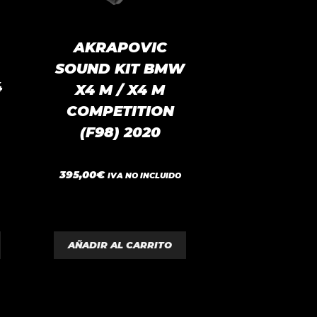
AKRAPOVIC
SOUND KIT BMW
4
X4 M / X4 M
COMPETITION
(F98) 2020
0
395,00
€
IVA NO INCLUIDO
d
e
5
AÑADIR AL CARRITO