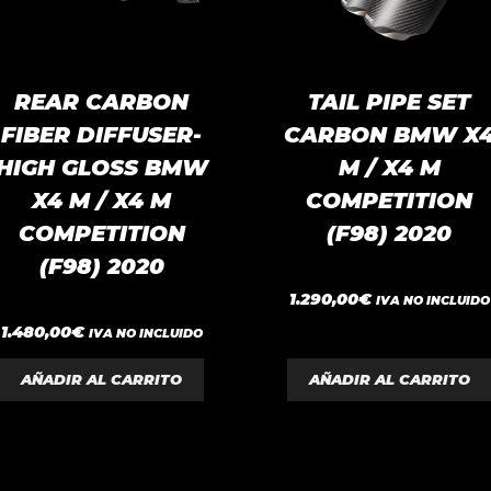
REAR CARBON
TAIL PIPE SET
FIBER DIFFUSER-
CARBON BMW X
HIGH GLOSS BMW
M / X4 M
X4 M / X4 M
COMPETITION
COMPETITION
(F98) 2020
(F98) 2020
0
1.290,00
€
IVA NO INCLUIDO
d
e
0
1.480,00
€
IVA NO INCLUIDO
5
d
e
5
AÑADIR AL CARRITO
AÑADIR AL CARRITO