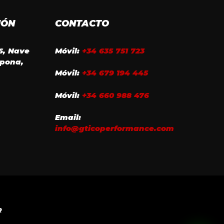
IÓN
CONTACTO
16, Nave
Móvil:
+34 635 751 723
epona,
Móvil:
+34 679 194 445
Móvil:
+34 660 988 476
Email:
info@gticoperformance.com
R