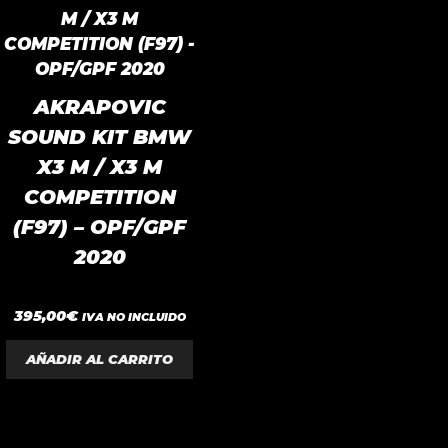
AKRAPOVIC
SOUND KIT BMW
X3 M / X3 M
COMPETITION
(F97) – OPF/GPF
2020
0
395,00
€
IVA NO INCLUIDO
d
e
5
AÑADIR AL CARRITO