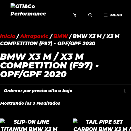
Saltar
al
MENU
contenido
Inicio
/
Akrapovic
/
BMW
/ BMW X3 M / X3 M
COMPETITION (F97) - OPF/GPF 2020
BMW X3 M / X3 M
COMPETITION (F97) -
OPF/GPF 2020
Ordenado
Mostrando los 3 resultados
por
precio:
alto
a