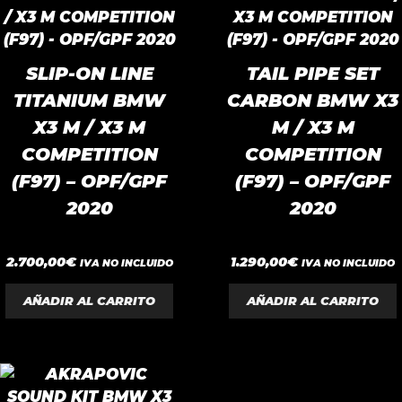
bajo
SLIP-ON LINE
TAIL PIPE SET
TITANIUM BMW
CARBON BMW X3
X3 M / X3 M
M / X3 M
COMPETITION
COMPETITION
(F97) – OPF/GPF
(F97) – OPF/GPF
2020
2020
0
0
2.700,00
€
1.290,00
€
IVA NO INCLUIDO
IVA NO INCLUIDO
d
d
e
e
5
5
AÑADIR AL CARRITO
AÑADIR AL CARRITO