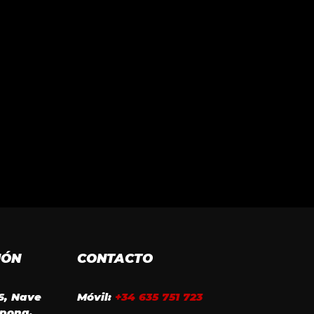
IÓN
CONTACTO
16, Nave
Móvil:
+34 635 751 723
epona,