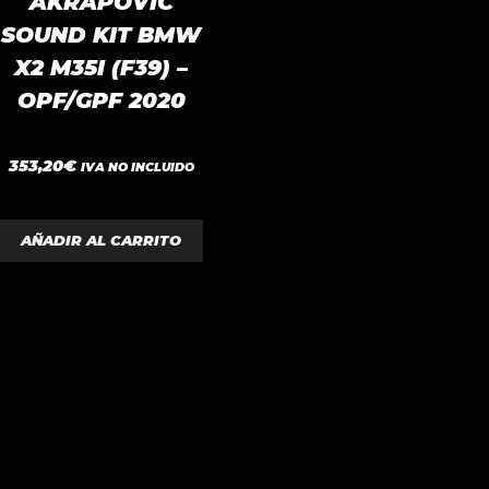
AKRAPOVIC
SOUND KIT BMW
X2 M35I (F39) –
OPF/GPF 2020
0
353,20
€
IVA NO INCLUIDO
d
e
5
AÑADIR AL CARRITO