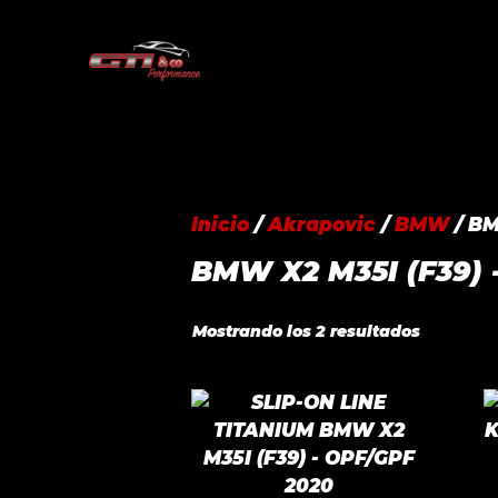
Saltar
al
contenido
Inicio
/
Akrapovic
/
BMW
/ BM
BMW X2 M35I (F39) 
Ordenad
Mostrando los 2 resultados
por
precio:
alto
a
bajo