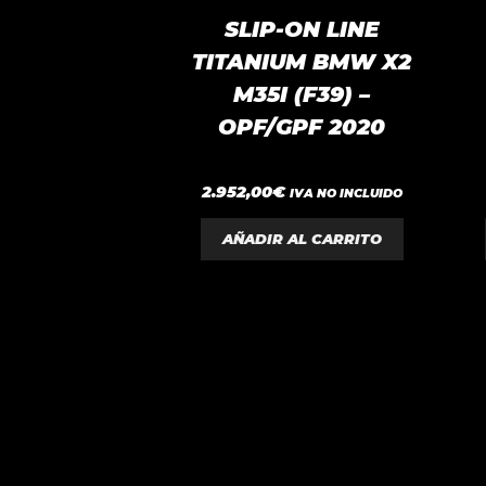
SLIP-ON LINE
TITANIUM BMW X2
M35I (F39) –
OPF/GPF 2020
0
2.952,00
€
IVA NO INCLUIDO
d
e
5
AÑADIR AL CARRITO