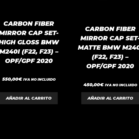
CARBON FIBER
CARBON FIBER
MIRROR CAP SET-
MIRROR CAP SET
HIGH GLOSS BMW
MATTE BMW M240
M240I (F22, F23) –
(F22, F23) –
OPF/GPF 2020
OPF/GPF 2020
0
550,00
€
IVA NO INCLUIDO
d
0
450,00
€
IVA NO INCLUIDO
e
d
5
e
5
AÑADIR AL CARRITO
AÑADIR AL CARRITO