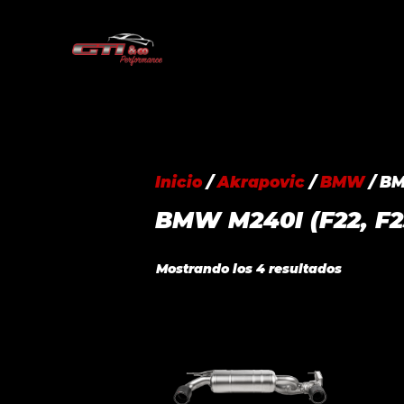
Saltar
al
contenido
Inicio
/
Akrapovic
/
BMW
/ BM
BMW M240I (F22, F2
Ordenad
Mostrando los 4 resultados
por
precio:
alto
a
bajo