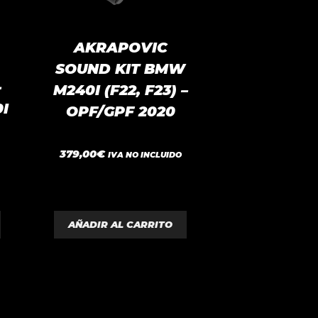
AKRAPOVIC
SOUND KIT BMW
-
M240I (F22, F23) –
I
OPF/GPF 2020
0
379,00
€
IVA NO INCLUIDO
d
e
5
AÑADIR AL CARRITO