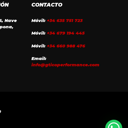
IÓN
CONTACTO
16, Nave
Móvil:
+34 635 751 723
epona,
Móvil:
+34 679 194 445
Móvil:
+34 660 988 476
Email:
info@gticoperformance.com
R