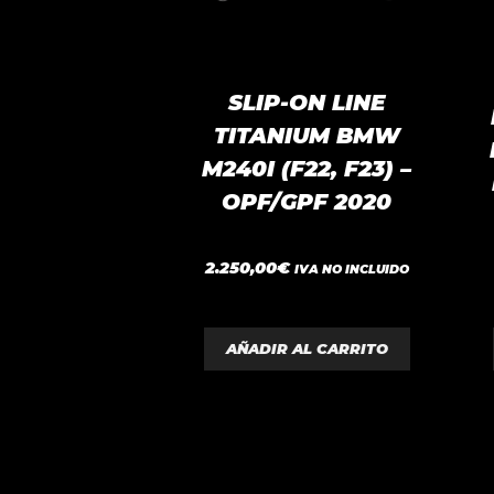
SLIP-ON LINE
TITANIUM BMW
M240I (F22, F23) –
OPF/GPF 2020
0
2.250,00
€
IVA NO INCLUIDO
d
e
5
AÑADIR AL CARRITO