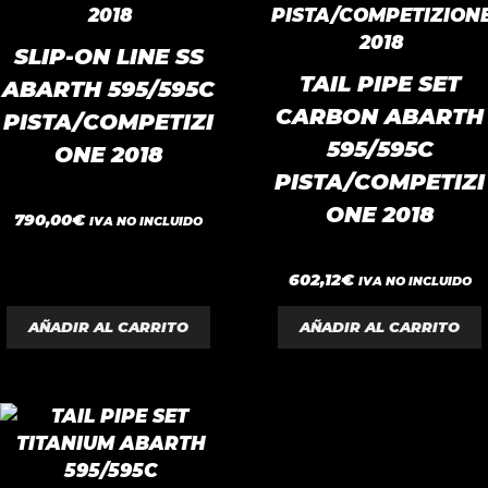
SLIP-ON LINE SS
TAIL PIPE SET
ABARTH 595/595C
CARBON ABARTH
PISTA/COMPETIZI
595/595C
ONE 2018
PISTA/COMPETIZI
ONE 2018
0
790,00
€
IVA NO INCLUIDO
d
e
5
0
602,12
€
IVA NO INCLUIDO
d
e
5
AÑADIR AL CARRITO
AÑADIR AL CARRITO