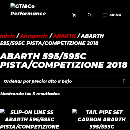
Saltar
al
MENU
contenido
Inicio
/
Akrapovic
/
ABARTH
/ ABARTH
595/595C PISTA/COMPETIZIONE 2018
ABARTH 595/595C
PISTA/COMPETIZIONE 2018
Ordenado
Mostrando los 3 resultados
por
precio:
alto
a
bajo