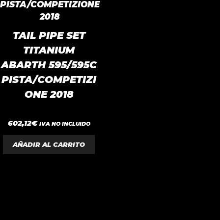
TAIL PIPE SET
TITANIUM
ABARTH 595/595C
PISTA/COMPETIZI
ONE 2018
0
602,12
€
IVA NO INCLUIDO
d
e
5
AÑADIR AL CARRITO